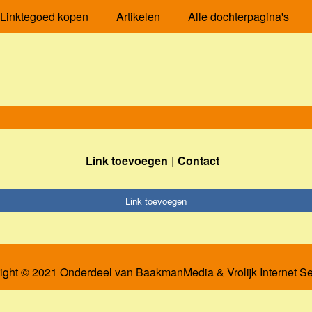
Linktegoed kopen
Artikelen
Alle dochterpagina's
Link toevoegen
Contact
Link toevoegen
ight © 2021 Onderdeel van
BaakmanMedia
&
Vrolijk Internet S